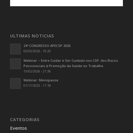
ULTIMAS NOTICIAS
24º CONGRESSO APECSP 2026
05/03/2026 - 10:20
Webinar – Entre Cuidar e Ser Cuidado nos CSP: dos Riscos
Psicossociais à Promoção da Saúde no Trabalho
15/02/2026 - 21:36
Webinar: Menopausa
01/11/2025 - 11:18
CATEGORIAS
Eventos